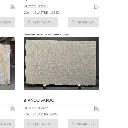
BLOCCO: 200625
2.0 cm | 2 LASTRE | 12 MQ
UALIZZA
QUOTAZIONE
VISUALIZZA
BIANCO SARDO
BLOCCO: 200457
4.0 cm | 1 LASTRA | 6 MQ
UALIZZA
QUOTAZIONE
VISUALIZZA