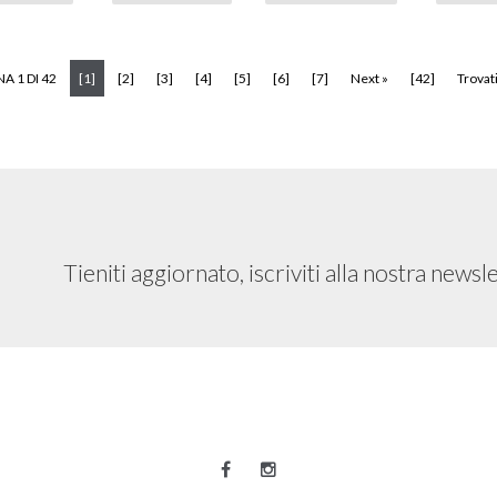
(current)
A 1 DI 42
[1]
[2]
[3]
[4]
[5]
[6]
[7]
Next »
[42]
Trovati
Tieniti aggiornato, iscriviti alla nostra newsl