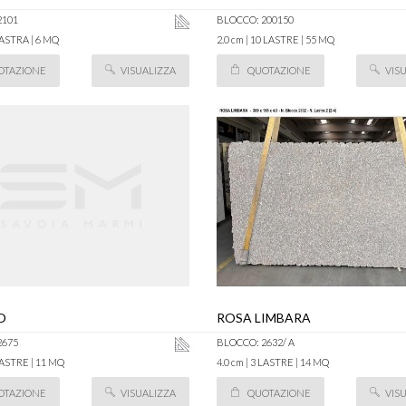
2101
BLOCCO: 200150
 LASTRA | 6 MQ
2.0 cm | 10 LASTRE | 55 MQ
OTAZIONE
VISUALIZZA
QUOTAZIONE
VIS
O
ROSA LIMBARA
2675
BLOCCO: 2632/ A
 LASTRE | 11 MQ
4.0 cm | 3 LASTRE | 14 MQ
OTAZIONE
VISUALIZZA
QUOTAZIONE
VIS