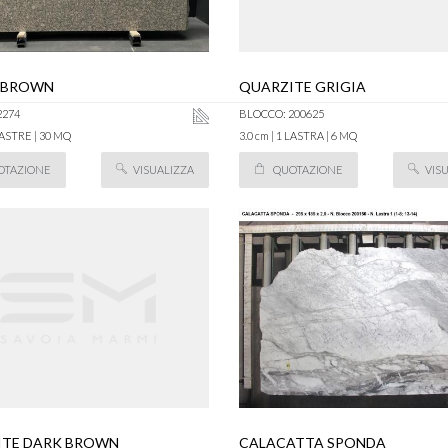
 BROWN
QUARZITE GRIGIA
2274
BLOCCO: 200625
 LASTRE | 30 MQ
3.0 cm | 1 LASTRA | 6 MQ
OTAZIONE
VISUALIZZA
QUOTAZIONE
VIS
ITE DARK BROWN
CALACATTA SPONDA