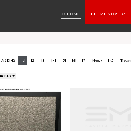
HOME
ULTIME NOVITA'
(current)
A 1 DI 42
[1]
[2]
[3]
[4]
[5]
[6]
[7]
Next »
[42]
Trovati
mento