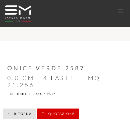
ONICE VERDE|2587
0.0 CM | 4 LASTRE | MQ
21.256
HOME
/
LISTA
/
2587
RITORNA
QUOTAZIONE