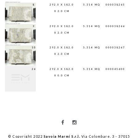
8
292.0 X 182.0
5.314
MQ
000038265
X 2.0 CM
9
292.0 X 182.0
5.314
MQ
000038266
X 2.0 CM
10
292.0 X 182.0
5.314
MQ
000038267
X 2.0 CM
26
292.0 X 182.0
5.314
MQ
000045600
X 0.0 CM
© Copyright 2022
Savoia Marmi S.r.l.
Via Colombare, 3 - 37015