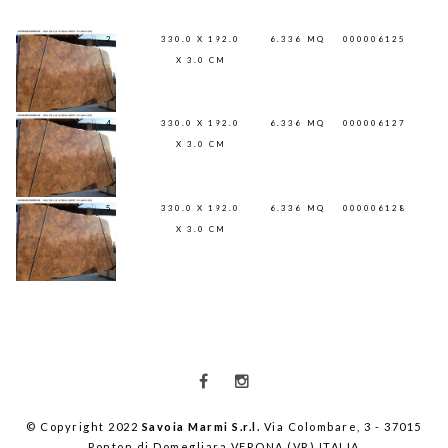
2
330.0 X 192.0
6.336
MQ
000006125
X 3.0 CM
4
330.0 X 192.0
6.336
MQ
000006127
X 3.0 CM
5
330.0 X 192.0
6.336
MQ
000006128
X 3.0 CM
© Copyright 2022
Savoia Marmi S.r.l.
Via Colombare, 3 - 37015
Ponton di Domegliara VERONA (VR) ITALIA