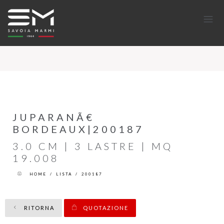
JUPARANÃ€
BORDEAUX|200187
3.0 CM | 3 LASTRE | MQ
19.008
HOME
/
LISTA
/
200187
RITORNA
QUOTAZIONE