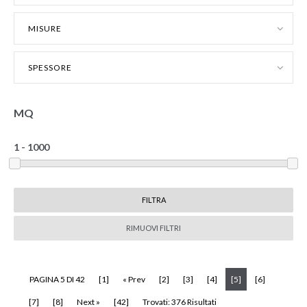
MISURE
SPESSORE
MQ
RIMUOVI FILTRI
(current)
PAGINA 5 DI 42
[1]
« Prev
[2]
[3]
[4]
[5]
[6]
[7]
[8]
Next »
[42]
Trovati: 376 Risultati