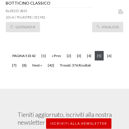
BOTTICINO CLASSICO
BLOCCO: 2833
2.0 cm | 70 LASTRE | 311 MQ
QUOTAZIONE
VISUALIZZA
(current)
PAGINA 5 DI 42
[1]
« Prev
[2]
[3]
[4]
[5]
[6]
[7]
[8]
Next »
[42]
Trovati: 376 Risultati
Tieniti aggiornato, iscriviti alla nostra
newsletter
ISCRIVITI ALLA NEWSLETTER